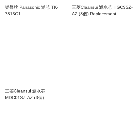
樂聲牌 Panasonic 濾芯 TK-
三菱Cleansui 濾水芯 HGC9SZ-
7815C1
AZ (3個) Replacement
Cartridge HGC9SZ-AZ Water
Filter
三菱Cleansui 濾水芯
MDC01SZ-AZ (3個)