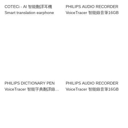
COTECi - AI 智能翻譯耳機
PHILIPS AUDIO RECORDER
Smart translation earphone
VoiceTracer 智能錄音筆16GB
PHILIPS DICTIONARY PEN
PHILIPS AUDIO RECORDER
VoiceTracer 智能字典翻譯錄音
VoiceTracer 智能錄音筆16GB
筆16GB