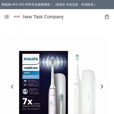
購物滿 HKD 400.00即享免運費優惠！（適用於 本地送貨、本地取貨 )
買滿300元, 可選免費禮物. Free gift for purchasing over $300.
New Task Company