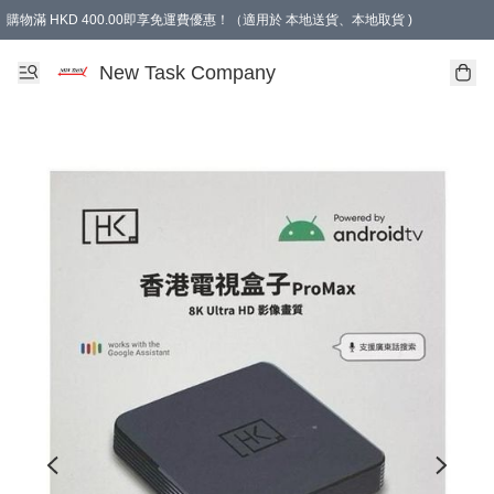
購物滿 HKD 400.00即享免運費優惠！（適用於 本地送貨、本地取貨 )
買滿300元, 可選免費禮物. Free gift for purchasing over $300.
New Task Company