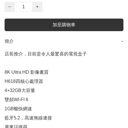
−
+
加至購物車
簡介
−
店長推介，目前是令人最驚喜的電視盒子

8K Ultra HD 影像畫質

H618四核心處理器

4+32GB大容量

雙頻WI-FI 6

1GB暢快網速

藍牙5.2，高速無線連接

廣東話搜尋
