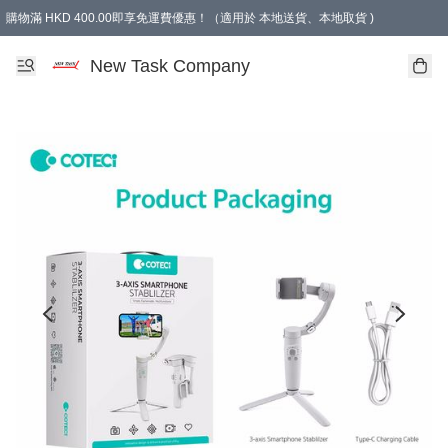
購物滿 HKD 400.00即享免運費優惠！（適用於 本地送貨、本地取貨 )
買滿300元, 可選免費禮物. Free gift for purchasing over $300.
New Task Company