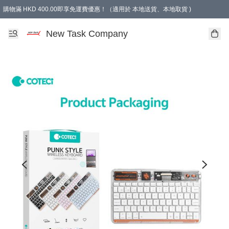
購物滿 HKD 400.00即享免運費優惠！（適用於 本地送貨、本地取貨 )
買滿300元, 可選免費禮物. Free gift for purchasing over $300.
New Task Company