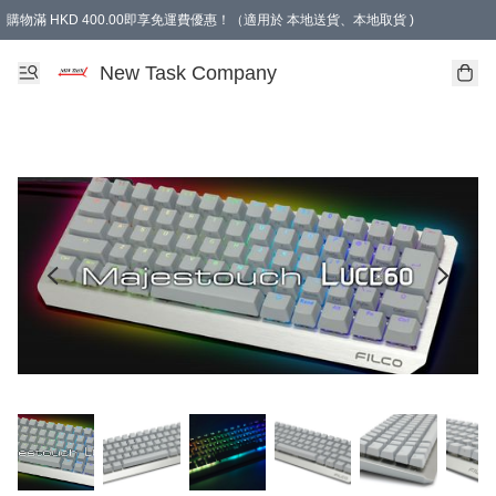
購物滿 HKD 400.00即享免運費優惠！（適用於 本地送貨、本地取貨 )
買滿300元, 可選免費禮物. Free gift for purchasing over $300.
New Task Company