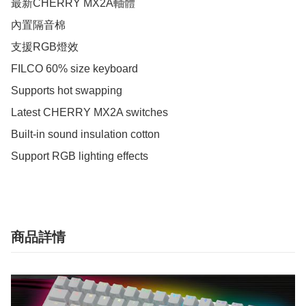
最新CHERRY MX2A軸體

內置隔音棉

支援RGB燈效

FILCO 60% size keyboard

Supports hot swapping

Latest CHERRY MX2A switches

Built-in sound insulation cotton

Support RGB lighting effects
商品詳情