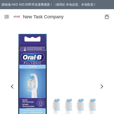
購物滿 HKD 400.00即享免運費優惠！（適用於 本地送貨、本地取貨 )
買滿300元, 可選免費禮物. Free gift for purchasing over $300.
New Task Company