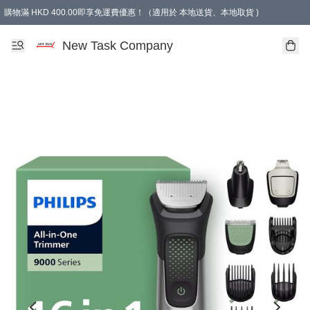
購物滿 HKD 400.00即享免運費優惠！（適用於 本地送貨、本地取貨 )
買滿300元, 可選免費禮物. Free gift for purchasing over $300.
New Task Company