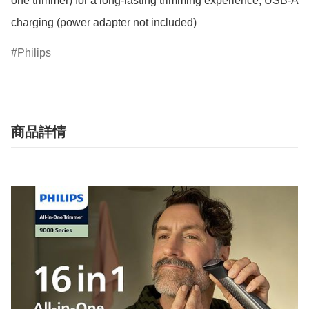
one trimmer) for a long-lasting trimming experience; USB-A 
charging (power adapter not included)
Philips
商品詳情