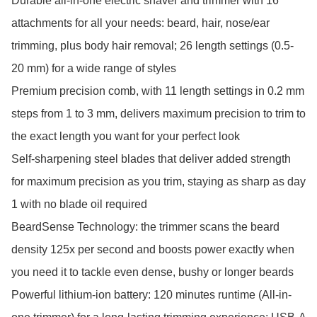
Durable all-in-one electric shaver and trimmer with 16 
attachments for all your needs: beard, hair, nose/ear 
trimming, plus body hair removal; 26 length settings (0.5-
20 mm) for a wide range of styles

Premium precision comb, with 11 length settings in 0.2 mm 
steps from 1 to 3 mm, delivers maximum precision to trim to 
the exact length you want for your perfect look

Self-sharpening steel blades that deliver added strength 
for maximum precision as you trim, staying as sharp as day 
1 with no blade oil required

BeardSense Technology: the trimmer scans the beard 
density 125x per second and boosts power exactly when 
you need it to tackle even dense, bushy or longer beards

Powerful lithium-ion battery: 120 minutes runtime (All-in-