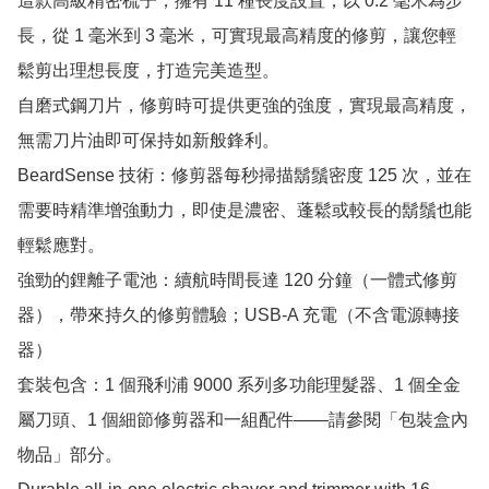
這款高級精密梳子，擁有 11 種長度設置，以 0.2 毫米為步
長，從 1 毫米到 3 毫米，可實現最高精度的修剪，讓您輕
鬆剪出理想長度，打造完美造型。

自磨式鋼刀片，修剪時可提供更強的強度，實現最高精度，
無需刀片油即可保持如新般鋒利。

BeardSense 技術：修剪器每秒掃描鬍鬚密度 125 次，並在
需要時精準增強動力，即使是濃密、蓬鬆或較長的鬍鬚也能
輕鬆應對。

強勁的鋰離子電池：續航時間長達 120 分鐘（一體式修剪
器），帶來持久的修剪體驗；USB-A 充電（不含電源轉接
器）

套裝包含：1 個飛利浦 9000 系列多功能理髮器、1 個全金
屬刀頭、1 個細節修剪器和一組配件——請參閱「包裝盒內
物品」部分。
