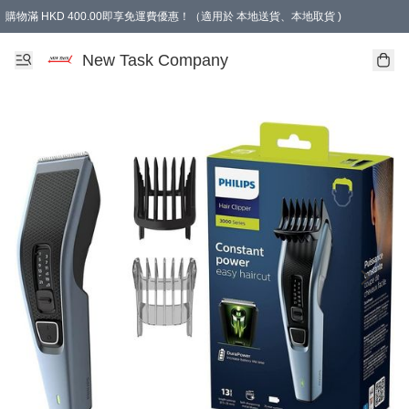
購物滿 HKD 400.00即享免運費優惠！（適用於 本地送貨、本地取貨 )
買滿300元, 可選免費禮物. Free gift for purchasing over $300.
New Task Company