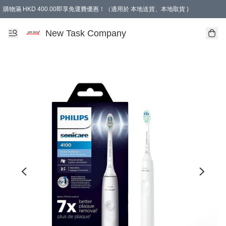
購物滿 HKD 400.00即享免運費優惠！（適用於 本地送貨、本地取貨 )
買滿300元, 可選免費禮物. Free gift for purchasing over $300.
New Task Company