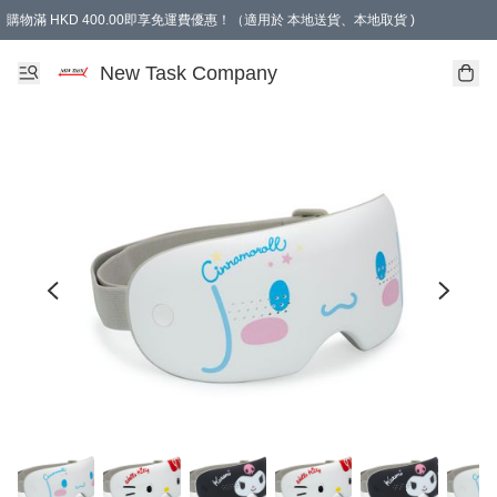
購物滿 HKD 400.00即享免運費優惠！（適用於 本地送貨、本地取貨 )
買滿300元, 可選免費禮物. Free gift for purchasing over $300.
New Task Company