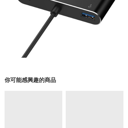
你可能感興趣的商品