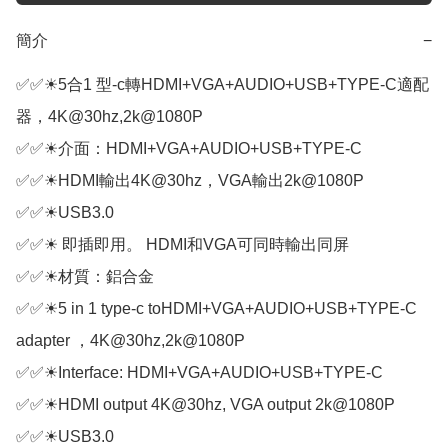
簡介
−
✅✅☀5合1 型-c轉HDMI+VGA+AUDIO+USB+TYPE-C適配
器，4K@30hz,2k@1080P

✅✅☀介面：HDMI+VGA+AUDIO+USB+TYPE-C

✅✅☀HDMI輸出4K@30hz，VGA輸出2k@1080P

✅✅☀USB3.0

✅✅☀ 即插即用。 HDMI和VGA可同時輸出同屏

✅✅☀材質：鋁合金

✅✅☀5 in 1 type-c toHDMI+VGA+AUDIO+USB+TYPE-C 
adapter ，4K@30hz,2k@1080P

✅✅☀Interface: HDMI+VGA+AUDIO+USB+TYPE-C

✅✅☀HDMI output 4K@30hz, VGA output 2k@1080P

✅✅☀USB3.0
