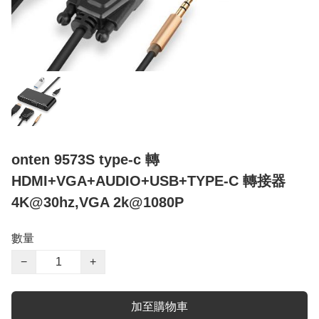
onten 9573S type-c 轉
HDMI+VGA+AUDIO+USB+TYPE-C 轉接器
4K@30hz,VGA 2k@1080P
數量
−
+
加至購物車