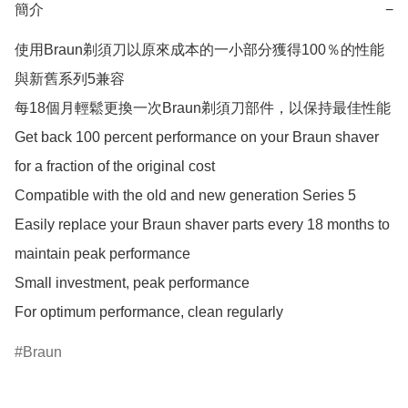
簡介
−
使用Braun剃須刀以原來成本的一小部分獲得100％的性能

與新舊系列5兼容

每18個月輕鬆更換一次Braun剃須刀部件，以保持最佳性能

Get back 100 percent performance on your Braun shaver 
for a fraction of the original cost

Compatible with the old and new generation Series 5

Easily replace your Braun shaver parts every 18 months to 
maintain peak performance

Small investment, peak performance

For optimum performance, clean regularly
Braun