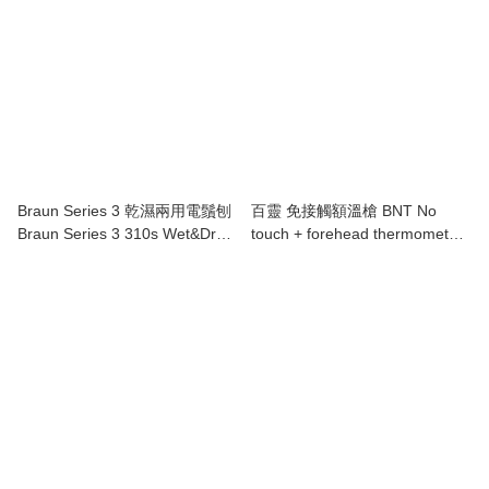
Braun Series 3 乾濕兩用電鬚刨
百靈 免接觸額溫槍 BNT No
Braun Series 3 310s Wet&Dry
touch + forehead thermometer
Shaver
BNT400