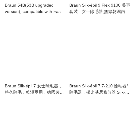
Braun 54B(53B upgraded
Braun Silk-épil 9 Flex 9100 美容
version), compatible with Easy
套裝 - 女士除毛器,無線乾濕兩用
Clean Series 5
脫毛 Braun Silk-épil 9 Flex 9100
Beauty Set - Epilator for
Women, Hair Removal
Braun Silk-épil 7 女士除毛器，
Braun Silk-épil 7 7-210 除毛器/
持久除毛，乾濕兩用，德國製
除毛器，帶比基尼修剪器 Silk-
造，7-011 Silk-épil 7 Epilator /
épil 7 7-210 Epilator / Hair
Hair Remover 7-011,
Remover , Bikini Trimmer
White/Silver