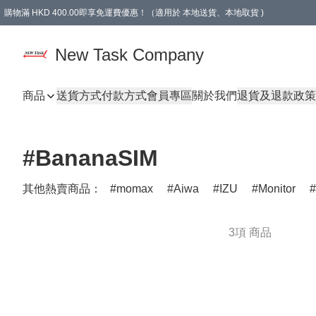
購物滿 HKD 400.00即享免運費優惠！（適用於 本地送貨、本地取貨 )
買滿300元, 可選免費禮物. Free gift for purchasing over $300.
New Task Company
商品
送貨方式
付款方式
會員專區
關於我們
退貨及退款政策
#BananaSIM
其他熱賣商品：
momax
Aiwa
IZU
Monitor
3項 商品