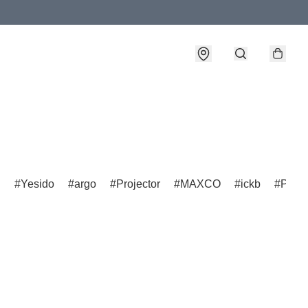
D
Yesido
argo
Projector
MAXCO
ickb
Pana