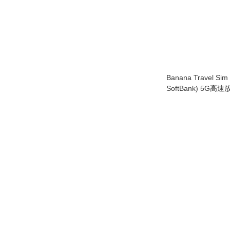
Banana Travel Sim
SoftBank) 5G
10日