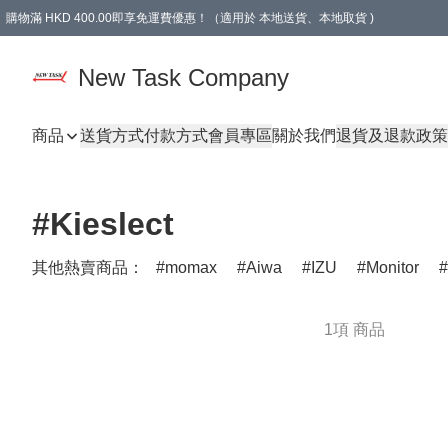
購物滿 HKD 400.00即享免運費優惠！（適用於 本地送貨、本地取貨 )
買滿300元, 可選免費禮物. Free gift for purchasing over $300.
New Task Company
商品
送貨方式
付款方式
會員專區
關於我們
退貨及退款政策
#Kieslect
其他熱賣商品：
momax
Aiwa
IZU
Monitor
1項 商品