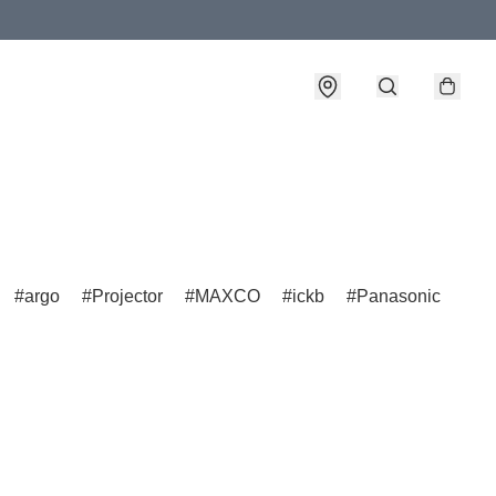
argo
Projector
MAXCO
ickb
Panasonic
F